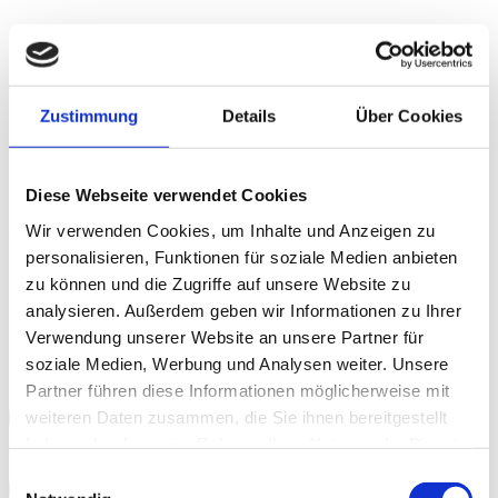
Teilnahme am Projekt
Zustimmung
Details
Über Cookies
Diese Webseite verwendet Cookies
Ich nehme am Projekt „Bildungseuro“ teil:
Ja
Nein
Wir verwenden Cookies, um Inhalte und Anzeigen zu
personalisieren, Funktionen für soziale Medien anbieten
Für die Bewerbung des Projekts in meinem Betrieb benötige
mensch
zu können und die Zugriffe auf unsere Website zu
ich folgende Drucksorten:
im
Leporello
Plakat
Bierdeckel
Flaschenanhänger
analysieren. Außerdem geben wir Informationen zu Ihrer
Bitte
Verwendung unserer Website an unsere Partner für
tourismus
Ich bestelle folgende Anzahl an Drucksorten (kostenlos):
lasse
soziale Medien, Werbung und Analysen weiter. Unsere
dieses
Leporellos
Feld
Partner führen diese Informationen möglicherweise mit
proud
leer.
weiteren Daten zusammen, die Sie ihnen bereitgestellt
to
haben oder die sie im Rahmen Ihrer Nutzung der Dienste
Plakate
be
gesammelt haben.
Einwilligungsauswahl