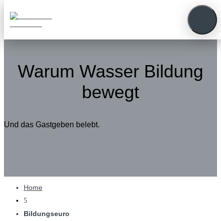
Warum Wasser Bildung
bewegt
Und das Gastgeben belebt.
Home
5
Bildungseuro