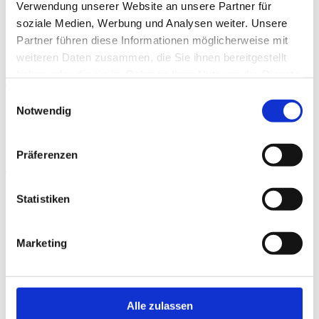
Verwendung unserer Website an unsere Partner für
tourismus
soziale Medien, Werbung und Analysen weiter. Unsere
Partner führen diese Informationen möglicherweise mit
proud
weiteren Daten zusammen, die Sie ihnen bereitgestellt
to
Mohrenbräu
haben oder die sie im Rahmen Ihrer Nutzung der Dienste
be
gesammelt haben.
Einwilligungsauswahl
part
Notwendig
Zertifizierung
Präferenzen
Mohrenbräu
GASCHT-
Statistiken
Finanzierung
EMPFEHLUNG
Marketing
Das könnte Sie auch
Initiativen
interessieren
Alle zulassen